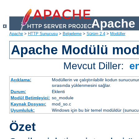
Apache 
Apache
>
HTTP Sunucusu
>
Belgeleme
>
Sürüm 2.4
>
Modüller
Apache Modülü mo
Mevcut Diller:
e
Açıklama:
Modüllerin ve çalıştırılabilir kodun sunucun
sırasında yüklenmesini sağlar.
Durum:
Eklenti
Modül Betimleyici:
so_module
Kaynak Dosyası:
mod_so.c
Uyumluluk:
Windows için bu bir temel modüldür (sunucu 
Özet