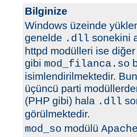
Bilginize
Windows üzeinde yüklene
genelde
sonekini a
.dll
httpd modülleri ise diğer
gibi
b
mod_filanca.so
isimlendirilmektedir. Bunu
üçüncü parti modüllerden
(PHP gibi) hala
son
.dll
görülmektedir.
modülü
mod_so
Apach