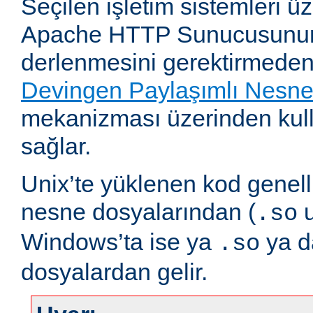
Seçilen işletim sistemleri 
Apache HTTP Sunucusunun
derlenmesini gerektirmeden
Devingen Paylaşımlı Nesn
mekanizması üzerinden kull
sağlar.
Unix’te yüklenen kod genell
nesne dosyalarından (
u
.so
Windows’ta ise ya
ya 
.so
dosyalardan gelir.