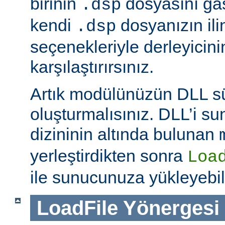
birinin
dosyasını ga
.dsp
kendi
dosyanızın ili
.dsp
seçenekleriyle derleyicinin
karşılaştırırsınız.
Artık modülünüzün DLL 
oluşturmalısınız. DLL’i 
dizininin altında bulunan
yerleştirdikten sonra
Loa
ile sunucunuza yükleyebili
LoadFile
Yönergesi