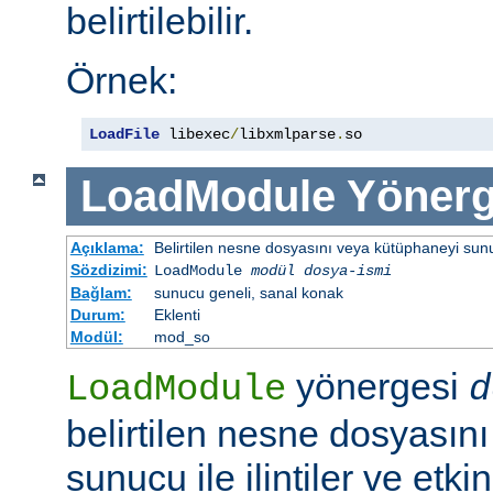
belirtilebilir.
Örnek:
LoadFile
 libexec
/
libxmlparse
.
so
LoadModule
Yönerg
Açıklama:
Belirtilen nesne dosyasını veya kütüphaneyi sunucu 
Sözdizimi:
LoadModule
modül dosya-ismi
Bağlam:
sunucu geneli, sanal konak
Durum:
Eklenti
Modül:
mod_so
yönergesi
LoadModule
d
belirtilen nesne dosyasın
sunucu ile ilintiler ve etki