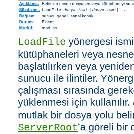
Açıklama:
Belirtilen nesne dosyasını veya kütüphaneyi sunucu 
Sözdizimi:
LoadFile
dosya-ismi
[
dosya-ismi
] ...
Bağlam:
sunucu geneli, sanal konak
Durum:
Eklenti
Modül:
mod_so
yönergesi ismi 
LoadFile
kütüphaneleri veya nesne
başlatılırken veya yeniden
sunucu ile ilintiler. Yöner
çalışması sırasında gerek
yüklenmesi için kullanılır.
mutlak bir dosya yolu belir
’a göreli bir
ServerRoot