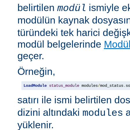
belirtilen
ismiyle e
modül
modülün kaynak dosyası
türündeki tek harici değiş
modül belgelerinde
Modül
geçer.
Örneğin,
LoadModule
status_module
 modules
/
mod_status
.
s
satırı ile ismi belirtilen d
dizini altındaki
a
modules
yüklenir.