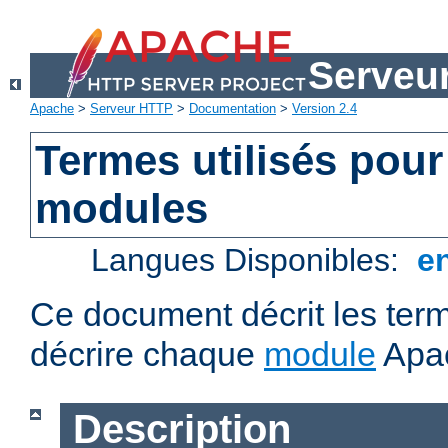
Serveu
Apache
>
Serveur HTTP
>
Documentation
>
Version 2.4
Termes utilisés pour
modules
Langues Disponibles:
e
Ce document décrit les term
décrire chaque
module
Apa
Description